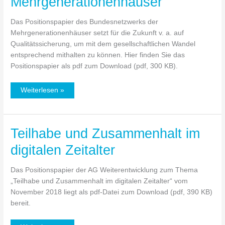
Mehrgenerationenhäuser
der
Mehrgenerationenhäuser
Das Positionspapier des Bundesnetzwerks der
Mehrgenerationenhäuser setzt für die Zukunft v. a. auf
Qualitätssicherung, um mit dem gesellschaftlichen Wandel
entsprechend mithalten zu können. Hier finden Sie das
Positionspapier als pdf zum Download (pdf, 300 KB).
Weiterlesen »
Teilhabe und Zusammenhalt im
Teilhabe
und
digitalen Zeitalter
Zusammenhalt
im
Das Positionspapier der AG Weiterentwicklung zum Thema
digitalen
„Teilhabe und Zusammenhalt im digitalen Zeitalter“ vom
Zeitalter
November 2018 liegt als pdf-Datei zum Download (pdf, 390 KB)
bereit.