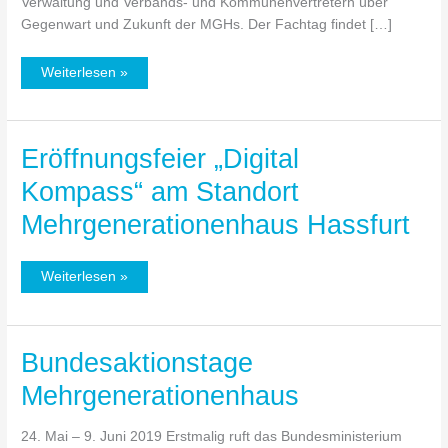
Verwaltung und Verbands- und Kommunenvertretern über
Gegenwart und Zukunft der MGHs. Der Fachtag findet […]
Weiterlesen »
Eröffnungsfeier „Digital
Eröffnungsfeier
„Digital
Kompass“ am Standort
Kompass“
Mehrgenerationenhaus Hassfurt
am
Standort
Mehrgenerationenhaus
Weiterlesen »
Hassfurt
Bundesaktionstage
Bundesaktionstage
Mehrgenerationenhaus
Mehrgenerationenhaus
24. Mai – 9. Juni 2019 Erstmalig ruft das Bundesministerium