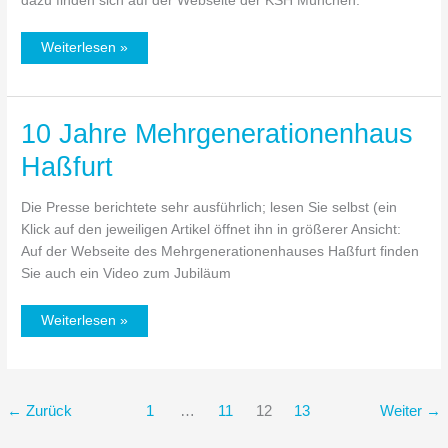
dazu finden sich auf der Webseite der KSH München.
Weiterlesen »
10 Jahre Mehrgenerationenhaus
10
Jahre
Haßfurt
Mehrgenerationenhaus
Haßfurt
Die Presse berichtete sehr ausführlich; lesen Sie selbst (ein
Klick auf den jeweiligen Artikel öffnet ihn in größerer Ansicht:
Auf der Webseite des Mehrgenerationenhauses Haßfurt finden
Sie auch ein Video zum Jubiläum
Weiterlesen »
←
Zurück
1
…
11
12
13
Weiter
→