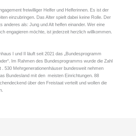
agement freiwilliger Helfer und Helferinnen. Es ist der
en einzubringen. Das Alter spielt dabei keine Rolle. Der
s anderes als: Jung und Alt helfen einander. Wer eine
h engagieren möchte, ist jederzeit herzlich willkommen.
aus I und II läuft seit 2021 das „Bundesprogramm
ander“. Im Rahmen des Bundesprogramms wurde die Zahl
kt . 530 Mehrgenerationenhäuser bundesweit nehmen
 das Bundesland mit den meisten Einrichtungen. 88
endeckend über den Freistaat verteilt und wollen die
n.