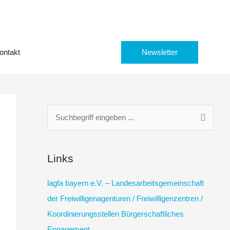
ontakt
Newsletter
S
u
c
Links
h
e
lagfa bayern e.V. – Landesarbeitsgemeinschaft
n
der Freiwilligenagenturen / Freiwilligenzentren /
n
Koordinierungsstellen Bürgerschaftliches
a
Engagement