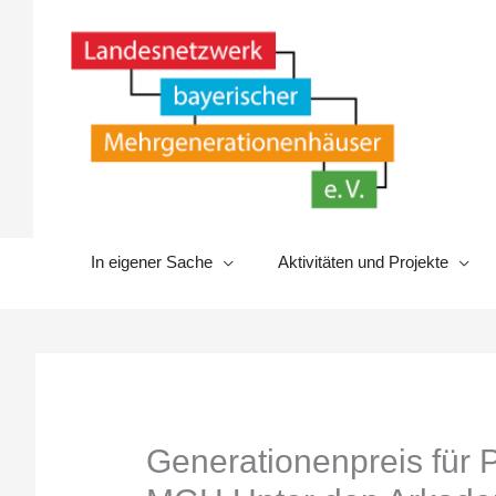
Zum
Inhalt
springen
In eigener Sache
Aktivitäten und Projekte
Generationenpreis für P