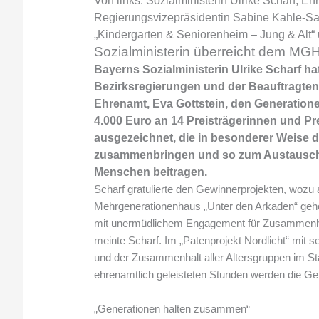
Von links: Sozialministerin Ulrike Scharf, E
Regierungsvizepräsidentin Sabine Kahle-Sa
„Kindergarten & Seniorenheim – Jung & Alt“ 
Sozialministerin überreicht dem MG
Bayerns Sozialministerin Ulrike Scharf h
Bezirksregierungen und der Beauftragten
Ehrenamt, Eva Gottstein, den Generation
4.000 Euro an 14 Preisträgerinnen und Pr
ausgezeichnet, die in besonderer Weise 
zusammenbringen und so zum Austausch 
Menschen beitragen.
Scharf gratulierte den Gewinnerprojekten, wozu 
Mehrgenerationenhaus „Unter den Arkaden“ gehört
mit unermüdlichem Engagement für Zusammenhalt
meinte Scharf. Im „Patenprojekt Nordlicht“ mit s
und der Zusammenhalt aller Altersgruppen im Stadtt
ehrenamtlich geleisteten Stunden werden die Ge
„Generationen halten zusammen“