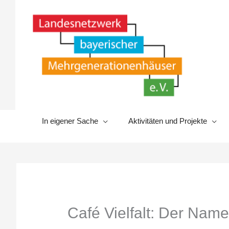
Zum
Inhalt
springen
In eigener Sache
Aktivitäten und Projekte
Café Vielfalt: Der Nam