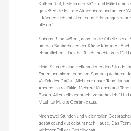
Kathrin Reif, Leiterin des MGH und Mitinitiatorin
genießen die lockere Atmosphäre und unsere ‘Al
– können sich entfalten, neue Erfahrungen samm
alle an.“
Sabrina B. schwärmt, dass ihr die Arbeit so vi
um das Sauberhalten der Küche kümmert. Auch Th
ehramtlich mit. Das heißt, ich möchte kein Geld 
Heidi S., auch eine Helferin der ersten Stunde
Torten und nimmt dann am Samstag während des C
Vielfalt des Cafés. „Nicht nur unser Team ist bu
Angebot ist vielfältig. Mehrere Kuchen und Tort
Essen. Alles selbstgemacht versteht sich.“ Und 
Matthias M. gibt Getränke aus.
Nach zwei Stunden und vielen tollen Gesprächen
gesättigt und gut gelaunt nach Hause. Das Team 
wichtiger Teil der Gesellschaft.