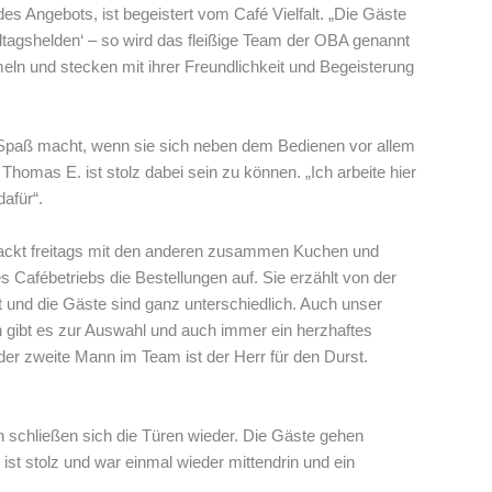
 des Angebots, ist begeistert vom Café Vielfalt. „Die Gäste
ltagshelden‘ – so wird das fleißige Team der OBA genannt
eln und stecken mit ihrer Freundlichkeit und Begeisterung
el Spaß macht, wenn sie sich neben dem Bedienen vor allem
omas E. ist stolz dabei sein zu können. „Ich arbeite hier
dafür“.
, backt freitags mit den anderen zusammen Kuchen und
afébetriebs die Bestellungen auf. Sie erzählt von der
nt und die Gäste sind ganz unterschiedlich. Auch unser
en gibt es zur Auswahl und auch immer ein herzhaftes
der zweite Mann im Team ist der Herr für den Durst.
 schließen sich die Türen wieder. Die Gäste gehen
ist stolz und war einmal wieder mittendrin und ein