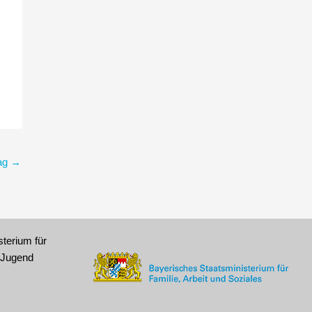
rag
→