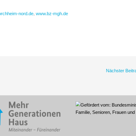
orchheim-nord.de
,
www.bz-mgh.de
Nächster Beit