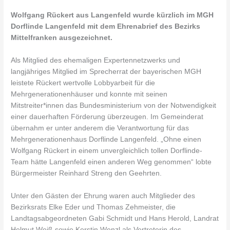
Wolfgang Rückert aus Langenfeld wurde kürzlich im MGH
Dorflinde Langenfeld mit dem Ehrenabrief des Bezirks
Mittelfranken ausgezeichnet.
Als Mitglied des ehemaligen Expertennetzwerks und
langjähriges Mitglied im Sprecherrat der bayerischen MGH
leistete Rückert wertvolle Lobbyarbeit für die
Mehrgenerationenhäuser und konnte mit seinen
Mitstreiter*innen das Bundesministerium von der Notwendigkeit
einer dauerhaften Förderung überzeugen. Im Gemeinderat
übernahm er unter anderem die Verantwortung für das
Mehrgenerationenhaus Dorflinde Langenfeld. „Ohne einen
Wolfgang Rückert in einem unvergleichlich tollen Dorflinde-
Team hätte Langenfeld einen anderen Weg genommen“ lobte
Bürgermeister Reinhard Streng den Geehrten.
Unter den Gästen der Ehrung waren auch Mitglieder des
Bezirksrats Elke Eder und Thomas Zehmeister, die
Landtagsabgeordneten Gabi Schmidt und Hans Herold, Landrat
Helmut Weiß sowie Kerstin Wenzl als Vertreterin des