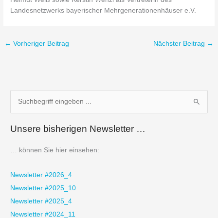
Landesnetzwerks bayerischer Mehrgenerationenhäuser e.V.
←
Vorheriger Beitrag
Nächster Beitrag
→
S
u
Unsere bisherigen Newsletter …
c
h
… können Sie hier einsehen:
e
n
Newsletter #2026_4
n
Newsletter #2025_10
a
Newsletter #2025_4
c
Newsletter #2024_11