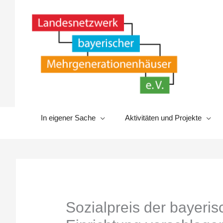
Zum
Inhalt
springen
In eigener Sache
Aktivitäten und Projekte
Sozialpreis der bayeris