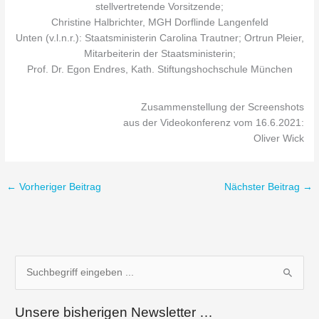
stellvertretende Vorsitzende;
Christine Halbrichter, MGH Dorflinde Langenfeld
Unten (v.l.n.r.): Staatsministerin Carolina Trautner; Ortrun Pleier,
Mitarbeiterin der Staatsministerin;
Prof. Dr. Egon Endres, Kath. Stiftungshochschule München
Zusammenstellung der Screenshots
aus der Videokonferenz vom 16.6.2021:
Oliver Wick
←
Vorheriger Beitrag
Nächster Beitrag
→
S
u
Unsere bisherigen Newsletter …
c